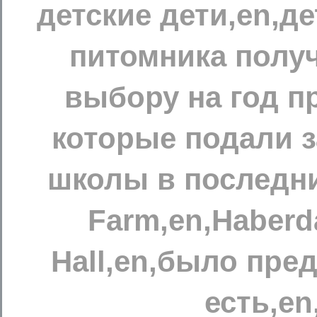
детские дети,en,д
питомника полу
выбору на год п
которые подали 
школы в последни
Farm,en,Haberd
Hall,en,было пре
есть,e