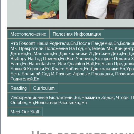
Местоположение
Полезная Информация
Что Говорят Наши Родители,en,после Пандемии,en,Больш
Мы Прекратили Положение На Год,en,Теперь Мы Концент
Детьми,en,малыши,en,дошкольники И Детские Дети,en,де
Выбору На Год Приема,en,Все Ученики, Которые Подали 
Farm,en,Haberdashers Или Quainton Hall,en,было Предло
Божьей Коровки,en,Класс Бабочек,en,Дошкольники,en,Уро
Есть Большой Сад И Разные Игровые Площадки, Позволя
Родителей,en
Reading
Curriculum
Информационные Бюллетени,,en,Нажмите Здесь, Чтобы П
October,,en,Новостная Рассылка,,en
Meet Our Staff