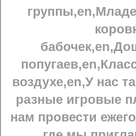
группы,en,Младе
коров
бабочек,en,До
попугаев,en,Клас
воздухе,en,У нас т
разные игровые п
нам провести ежег
где мы пригла