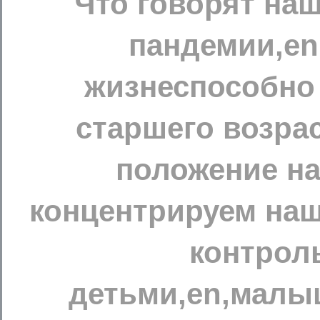
Что говорят на
пандемии,en
жизнеспособно 
старшего возра
положение на
концентрируем наш
контрол
детьми,en,малы