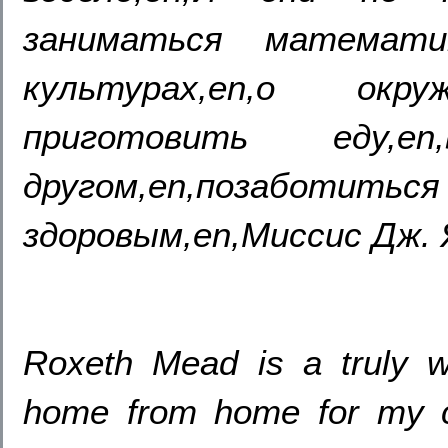
заниматься математи
культурах,en,о окр
приготовить еду,
другом,en,позабот
здоровым,en,Миссис Дж. Я
Roxeth Mead is a truly wo
home from home for my 