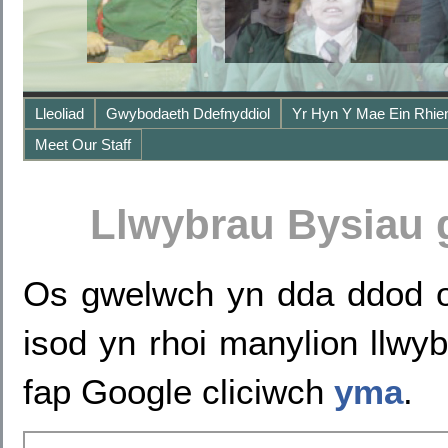
Lleoliad
Gwybodaeth Ddefnyddiol
Yr Hyn Y Mae Ein Rhie
Meet Our Staff
Llwybrau Bysiau 
Os gwelwch yn dda ddod o
isod yn rhoi manylion llw
fap Google cliciwch
yma
.