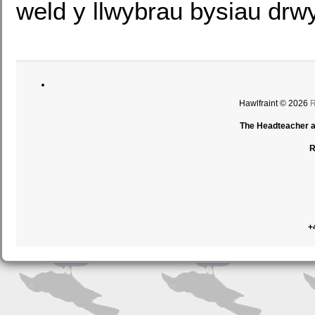
weld y llwybrau bysiau drwy
Hawlfraint © 2026
R
The Headteacher an
R
+