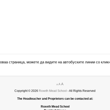
 оваа страница, можете да видите на автобуските линии со кли
A
A
A
Copyright © 2026
Roxeth Mead School
- All Rights Reserved
The Headteacher and Proprietors can be contacted at:
Roxeth Mead School