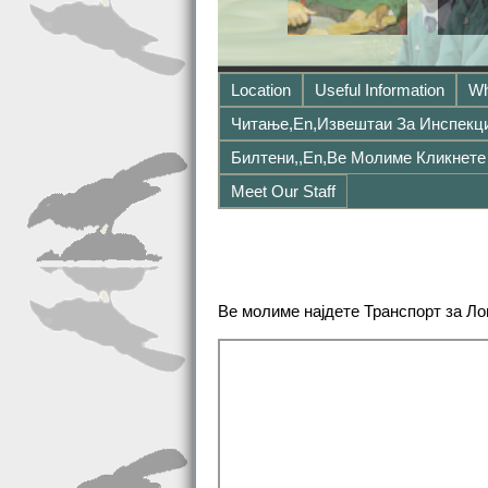
Location
Useful Information
Wh
Читање,en,Извештаи За Инспекци
Билтени,,en,Ве Молиме Кликнете 
Meet Our Staff
Ве молиме најдете Транспорт за Ло