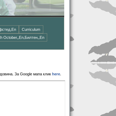
Офстед,en
Curriculum
 October,,en,Билтен,,en
довина. За Google мапа клик
here
.