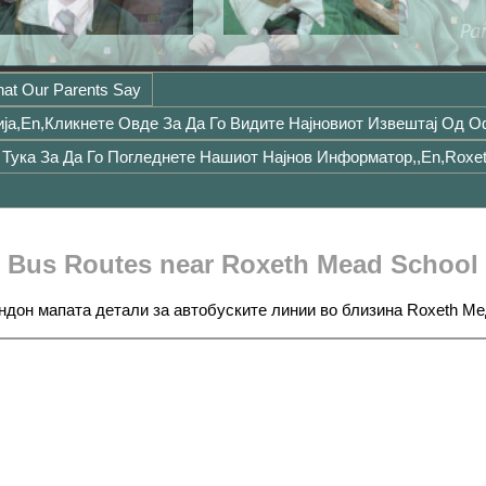
at Our Parents Say
ја,en,Кликнете Овде За Да Го Видите Најновиот Извештај Од 
Тука За Да Го Погледнете Нашиот Најнов Информатор,,en,Roxeth
Bus Routes near Roxeth Mead School
ндон мапата детали за автобуските линии во близина Roxeth Ме