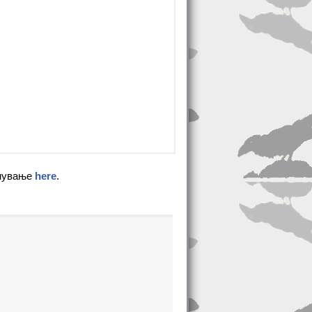
кнување
here
.