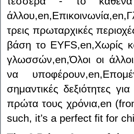
τέσσερα - το καθέν
άλλου,en,Επικοινωνία,en,
τρεις πρωταρχικές περιοχ
βάση το EYFS,en,Χωρίς κα
γλωσσών,en,Όλοι οι άλλο
να υποφέρουν,en,Επομέ
σημαντικές δεξιότητες γι
πρώτα τους χρόνια,en (from
such, it’s a perfect fit for 