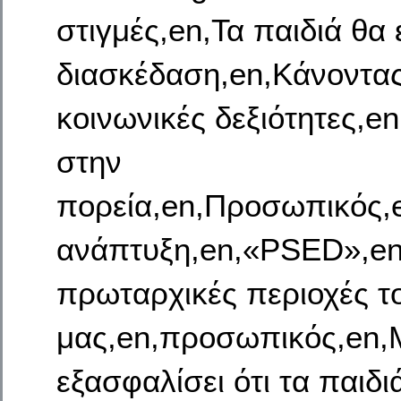
στιγμές,en,Τα παιδιά θα
διασκέδαση,en,Κάνοντας 
κοινωνικές δεξιότητες,e
στην
πορεία,en,Προσωπικός,e
ανάπτυξη,en,«PSED»,en,ε
πρωταρχικές περιοχές 
μας,en,προσωπικός,en,Μ
εξασφαλίσει ότι τα παιδ