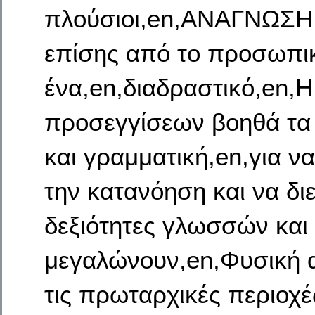
πλούσιοι,en,ΑΝΑΓΝΩΣΗ,
επίσης από το προσωπικό
ένα,en,διαδραστικό,en,
προσεγγίσεων βοηθά τα 
και γραμματική,en,για ν
την κατανόηση και να δι
δεξιότητες γλωσσών και
μεγαλώνουν,en,Φυσική α
τις πρωταρχικές περιο