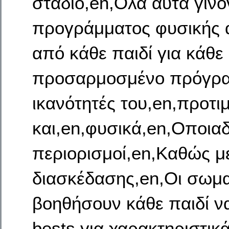
στάδιο,en,Όλα αυτά γίνο
προγράμματος φυσικής α
από κάθε παιδί για κάθε
προσαρμοσμένο πρόγραμ
ικανότητές του,en,προτι
και,en,φυσικά,en,Οποια
περιορισμοί,en,Καθώς 
διασκέδασης,en,Οι σωμα
βοηθήσουν κάθε παιδί ν
bests για χαρακτηριστικ