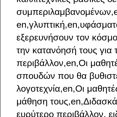
συμπεριλαμβανομένων,en
en,γλυπτική,en,υφάσματ
εξερευνήσουν τον κόσμο
την κατανόησή τους για 
περιβάλλον,en,Οι μαθητ
σπουδών που θα βυθιστεί
λογοτεχνία,en,Οι μαθητέ
μάθηση τους,en,Διδασκά
ευρύτερο περιβάλλον, ει