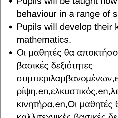
Pupils will be taught how
behaviour in a range of s
Pupils will develop their
mathematics.
Οι μαθητές θα αποκτήσο
βασικές δεξιότητες
συμπεριλαμβανομένων,en
ρίψη,en,ελκυστικός,en,λ
κινητήρα,en,Οι μαθητές
καλλιτεχνικές βασικές δε