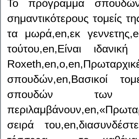
Το πρόγραμμα σπουδών
σημαντικότερους τομείς τη
τα μωρά,en,εκ γεννετης,e
τούτου,en,Είναι ιδανικ
Roxeth,en,ο,en,Πρωταρχι
σπουδών,en,Βασικοί το
σπουδών των π
περιλαμβάνουν,en,«Πρωτα
σειρά του,en,διασυνδέσ