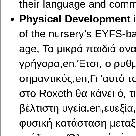
their language and commu
Physical Development
of the nursery’s EYFS-ba
age, Τα μικρά παιδιά α
γρήγορα,en,Έτσι, ο ρυθμ
σημαντικός,en,Γι 'αυτό 
στο Roxeth θα κάνει ό, τ
βέλτιστη υγεία,en,ευεξί
φυσική κατάσταση μεταξ