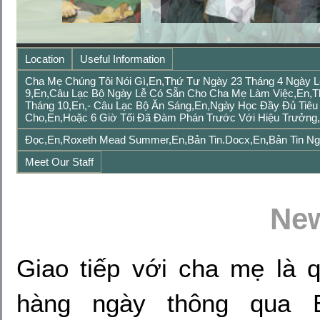
Location
Useful Information
Cha Mẹ Chúng Tôi Nói Gì,en,Thứ Tư Ngày 23 Tháng 4 Ngày 
9,en,Câu Lạc Bộ Ngày Lễ Có Sẵn Cho Cha Mẹ Làm Việc,en,Th
Tháng 10,en,- Câu Lạc Bộ Ăn Sáng,en,Ngày Học Đầy Đủ Tiê
Cho,en,hoặc 6 Giờ Tối Đã Đàm Phán Trước Với Hiệu Trưởng
Đọc,en,Roxeth Mead Summer,en,Bản Tin.Docx,en,Bản Tin Ng
Meet Our Staff
New
Giao tiếp với cha mẹ là q
hàng ngày thông qua E