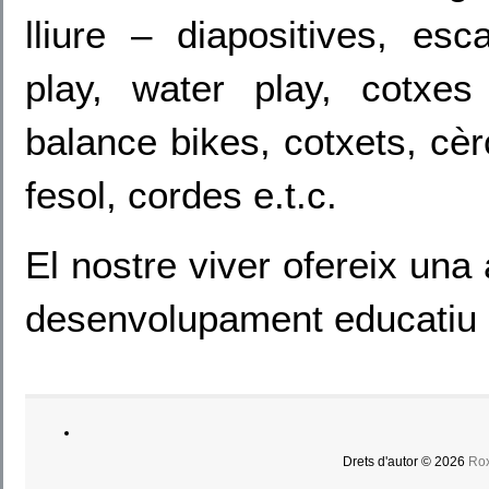
lliure – diapositives, es
play, water play, cotxes 
balance bikes, cotxets, cèr
fesol, cordes e.t.c.
El nostre viver ofereix una
desenvolupament educatiu i s
Drets d'autor © 2026
Rox