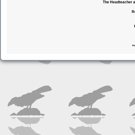
The Headteacher an
R
+