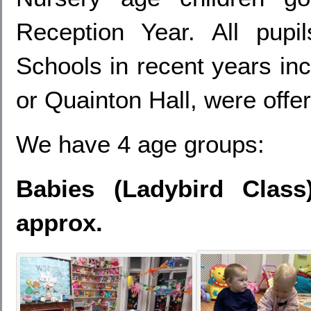
Reception Year. All pupi
Schools in recent years in
or Quainton Hall, were offe
We have 4 age groups:
Babies (Ladybird Clas
approx.