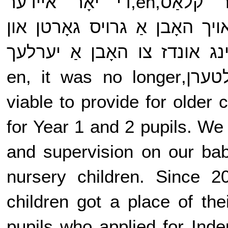
קלאַס,en,צייַט,en,יאָרן צו,en,טיגער קלאַס,en,די יאָר איידער
ר,en,ינ דרויסן,en,מיר אויך האָבן אַ גרויס גאָרטן און
נג אונדז צו האָבן אַ יערלעך
ספּאָרט טאָג ווו מיר פאַרבעטן עלטערן,en, it was no longer
viable to provide for older
for Year 1 and 2 pupils. W
and supervision on our bab
nursery children. Since
children got a place of the
pupils who applied for Ind