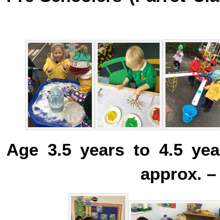
ר-צימער (Tiger Class) Age 3.5 years to 4.5 years
approx. –