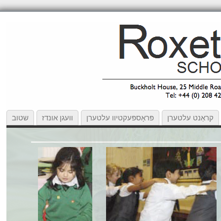
קראַנט עלטערן
פּראָספּעקטיוו עלטערן
וועגן אונדז
שטוב