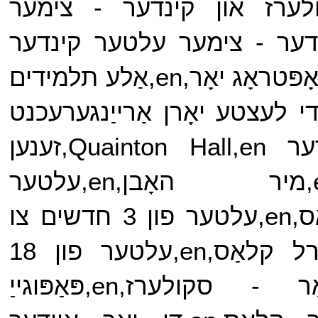
,en,פאַר - סקולערז און קינדער - צימער
אונדזער קינדער - צימער עלטער קינדער
האָבן אַ פּלאַץ פון זייער ברירה פֿאַר אָפּטראָג יאָר,en,אַלע תלמידים
די לעצטע יאָרן אַרייַנגערעכנט
אָרי פאַרם,en,Haberdashers אָדער Quainton Hall,en,זענען
געפֿינט אַ פּלאַץ,en,מיר האָבן,en,עלטער
גרופּעס,en,בייביז,en,Ladybird קלאַס,en,עלטער פון 3 חדשים צו
18 מאָנטהס,en,בעארג,en,פלאַטערל קלאַס,en,עלטער פון 18
מאָנטהס,en,יאָרן בעערעך,en,פאַר - סקולערז,en,פּאַפּוגייַ