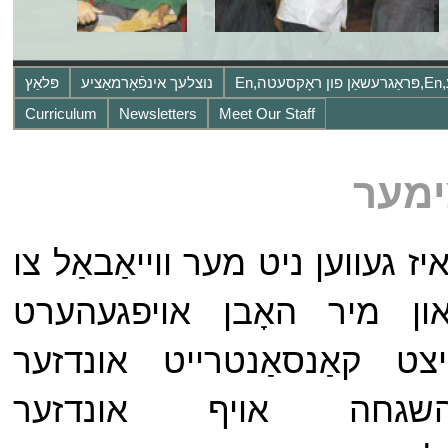
נוצלעך אינפֿאָרמאַציע
פּלאַץ
Curriculum
Newsletters
Meet Our Staff
מער
ָך די פּאַנדעמיק,en,עס איז געווען ניט מער ווייאַבאַל צו
ן מיר האָבן אויפגעהערט
ַר יאָר,en,מיר איצט קאַנסאַנטרייט אונדזער
שגחה אויף אונדזער