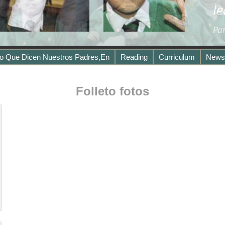
o Que Dicen Nuestros Padres,en
Reading
Curriculum
Newsl
Folleto fotos