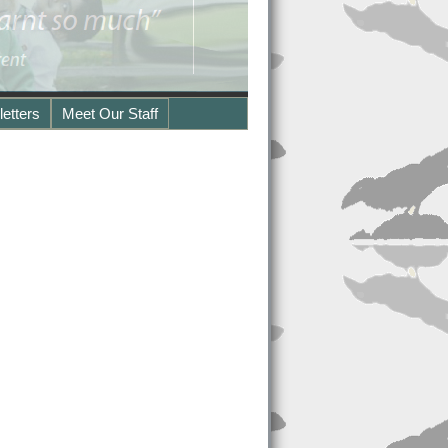
etters
Meet Our Staff