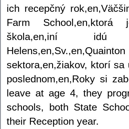
ich recepčný rok,en,Väčši
Farm School,en,ktorá j
škola,en,iní idú 
Helens,en,Sv.,en,Qu
sektora,en,žiakov, ktorí s
poslednom,en,Roky si zab
leave at age 4, they prog
schools, both State Scho
their Reception year.