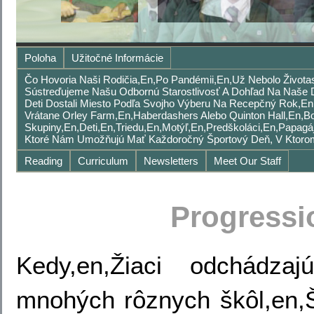
Poloha
Užitočné Informácie
Čo Hovoria Naši Rodičia,en,po Pandémii,en,Už Nebolo Životas
Sústreďujeme Našu Odbornú Starostlivosť A Dohľad Na Naše D
Deti Dostali Miesto Podľa Svojho Výberu Na Recepčný Rok,en,V
Vrátane Orley Farm,en,Haberdashers Alebo Quinton Hall,en,
Skupiny,en,Deti,en,Triedu,en,Motýľ,en,Predškoláci,en,Papag
Ktoré Nám Umožňujú Mať Každoročný Športový Deň, V Ktor
Reading
Curriculum
Newsletters
Meet Our Staff
Progressi
Kedy,en,Žiaci odchádza
mnohých rôznych škôl,en,Š