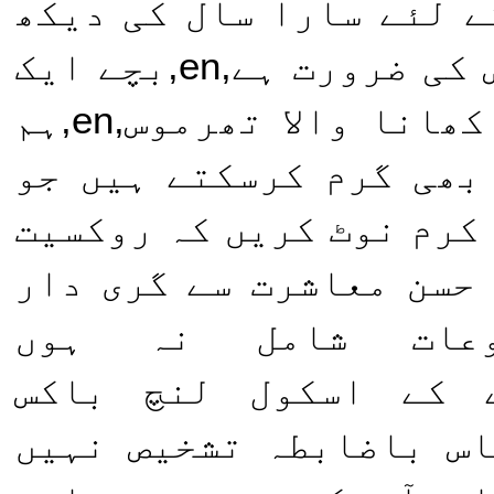
 والدین کے لئے سارا سال کی دیکھ
بھال کی اجازت دینا جن کو اس کی ضرورت ہے,en,بچے ایک
بھرے لنچ لاتے ہیں,en,یا گرم کھانا والا تھرموس,en,ہم
بھی گرم کرسکتے ہیں جو
 جاتی ہیں,en,براہ کرم نوٹ کریں کہ روکسیت
حسن معاشرت سے گری دار
ات شامل نہ ہوں
e,آپ کے بچے کے اسکول لنچ باکس
دی,en,ہمارے پاس باضابطہ تشخیص نہیں