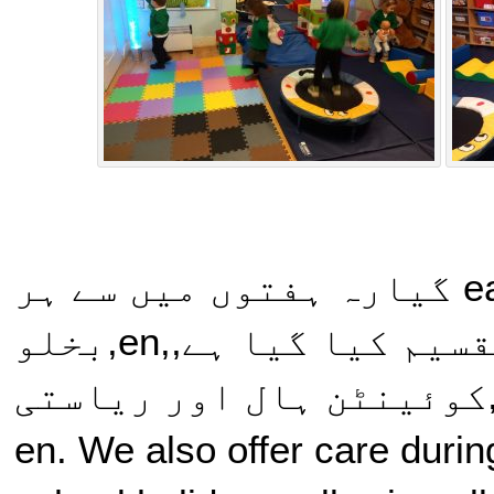
تعلیمی سال کو تقریبا each گیارہ ہفتوں میں سے ہر
ایک میں تین شرائط میں تقسیم کیا گیا ہے,,en,بخلو
اری,,en,ریڈ ڈفورڈ,,no,کوئینٹن ہال اور ریاستی
ی ایک رینج,,en. We also offer care during the