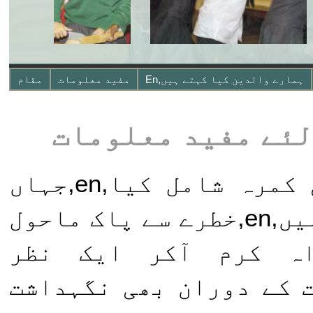
ہمارے والدین کیا کہتے ہیں,en
مفید معلومات
مقام
ئے مفید معلومات
جنوری میں,en,ہم نے ایک حسی کمرہ شامل کیا,en,جہاں
شاگرد روشنی کی تلاش کرسکتے ہیں,en,خطرے سے پاک ماحول
از اور ساخت,en,براہ کرم آکر ایک نظر
طیلات کے دوران بھی نگہداشت