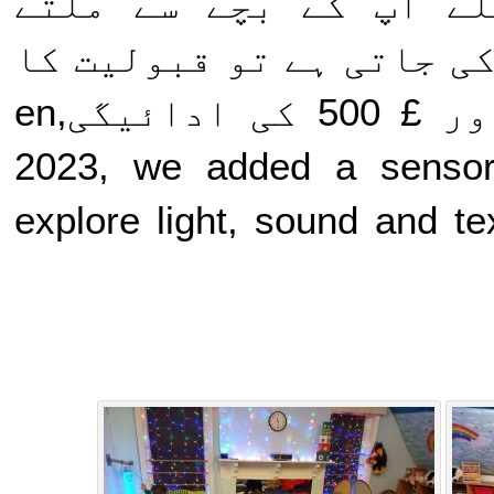
پہلے آپ کے بچے سے ملتے
کش کی جاتی ہے تو قبولیت کا
فارم مکمل ہونا ضروری ہے اور £ 500 کی ادائیگی,en
2023, we added a senso
explore light, sound and te