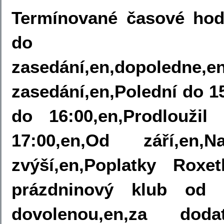
Termínované časové hod
do 8:30
zasedání,en,dopoledne,en
zasedání,en,Polední do 1
do 16:00,en,Prodlouži
17:00,en,Od září,e
zvýší,en,Poplatky Roxe
prázdninový klub od
dovolenou,en,za dod