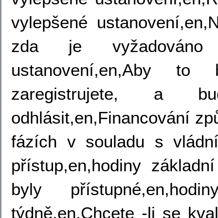
vylepšené ustanovení,en,
zda je vyžadováno 
ustanovení,en,Aby to 
zaregistrujete, a b
odhlásit,en,Financování zp
fázích v souladu s vládním
přístup,en,hodiny základn
byly přístupné,en,ho
týdně,en,Chcete -li se kval