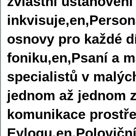
zvláštní ustanovení
inkvisuje,en,Perso
osnovy pro každé dí
foniku,en,Psaní a 
specialistů v malý
jednom až jednom z
komunikace prostře
Eylogu,en,Poloviční