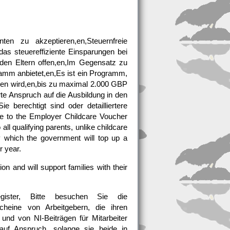
ten zu akzeptieren,en,Steuernfreie
as steuereffiziente Einsparungen bei
enden Eltern offen,en,Im Gegensatz zu
amm anbietet,en,Es ist ein Programm,
sen wird,en,bis zu maximal 2.000 GBP
te Anspruch auf die Ausbildung in den
 berechtigt sind oder detailliertere
ive to the Employer Childcare Voucher
ll qualifying parents, unlike childcare
 which the government will top up a
r year.
n and will support families with their
ister, Bitte besuchen Sie die
scheine von Arbeitgebern, die ihren
g und von NI-Beiträgen für Mitarbeiter
 auf Anspruch, solange sie beide in