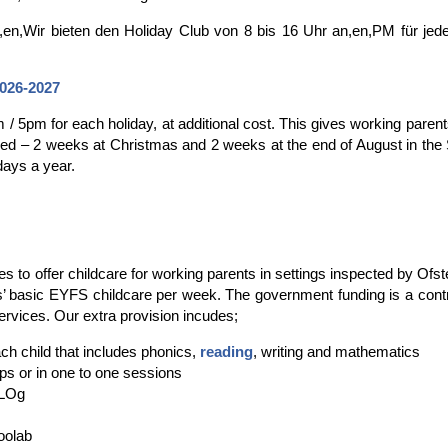
n,en,Wir bieten den Holiday Club von 8 bis 16 Uhr an,en,PM für j
026-2027
/ 5pm for each holiday, at additional cost. This gives working paren
sed – 2 weeks at Christmas and 2 weeks at the end of August in the
days a year.
 to offer childcare for working parents in settings inspected by Ofste
urs’ basic EYFS childcare per week. The government funding is a con
ervices. Our extra provision incudes;
ch child that includes phonics,
reading
, writing and mathematics
ups or in one to one sessions
YLOg
oolab