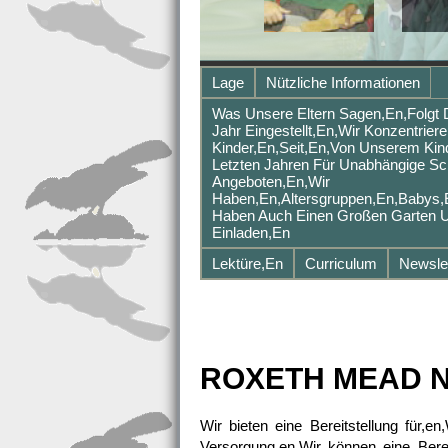
Lage
Nützliche Informationen
Was Unsere Eltern Sagen,en,folgt D
Jahr Eingestellt,en,Wir Konzentrie
Kinder,en,Seit,en,Von Unserem Kind
Letzten Jahren Für Unabhängige Sc
Angeboten,en,Wir
Haben,en,Altersgruppen,en,Babys,e
Haben Auch Einen Großen Garten Un
Einladen,en
Lektüre,en
Curriculum
Newsle
ROXETH MEAD 
Wir bieten eine Bereitstellung für,
Versorgung,en,Wir können eine Bere