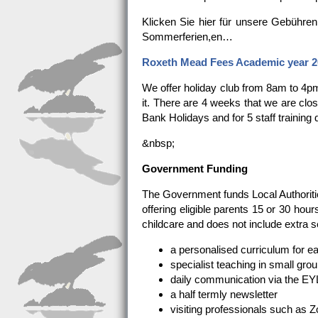
Klicken Sie hier für unsere Gebühre
Sommerferien,en…
Roxeth Mead Fees Academic year
2
We offer holiday club from 8am to 4pm 
it. There are 4 weeks that we are clo
Bank Holidays and for 5 staff training 
&nbsp;
Government Funding
The Government funds Local Authorities
offering eligible parents 15 or 30 ho
childcare and does not include extra s
a personalised curriculum for ea
specialist teaching in small gro
daily communication via the E
a half termly newsletter
visiting professionals such as Z