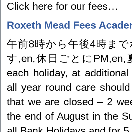
Click here for our fees…
Roxeth Mead Fees Acade
午前8時から午後4時ま
す,en,休日ごとにPM,en,夏
each holiday, at additional
all year round care should
that we are closed – 2 we
the end of August in the S
all Bank Holidays and for 5 