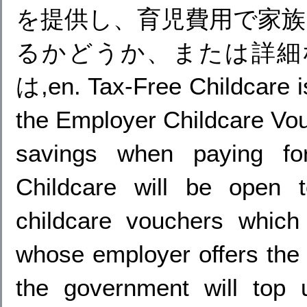
を提供し、育児費用で家族を
るかどうか、または詳細
は,en. Tax-Free Childcare is
the Employer Childcare Vouc
savings when paying fo
Childcare will be open to
childcare vouchers whic
whose employer offers the
the government will top 