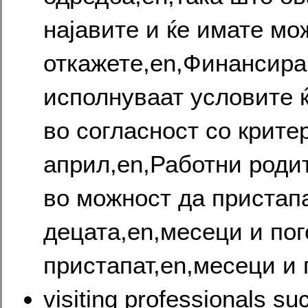
најавите и ќе имате мо
откажете,en,Финансира
исполнуваат условите 
во согласност со крите
април,en,Работни родит
во можност да пристапа
децата,en,месеци и пог
пристапат,en,месеци и 
visiting professionals s