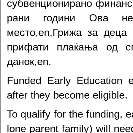
субвенционирано финанс
рани години Ова не
место,en,Грижа за деца 
прифати плаќања од с
данок,en.
Funded Early Education 
after they become eligible.
To qualify for the funding, 
lone parent family) will nee