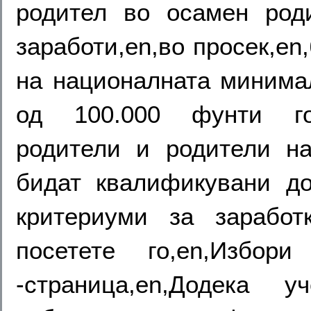
родител во осамен роди
заработи,en,во просек,en
на националната минима
од 100.000 фунти годи
родители и родители на
бидат квалификувани до
критериуми за заработк
посетете го,en,Избор
-страница,en,Додека у