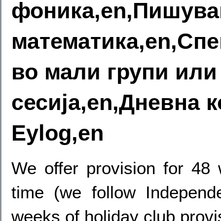
фоника,en,Пишува
математика,en,Спе
во мали групи или
сесија,en,Дневна 
Eylog,en
We offer provision for 48
time (we follow Indepen
weeks of holiday club provi