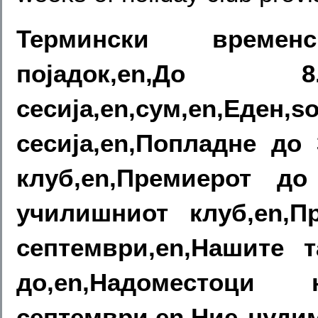
Термински времен
појадок,en,До 8.
сесија,en,сум,en,Еден,
сесија,en,Попладне до 
клуб,en,Премиерот до
училишниот клуб,en,П
септември,en,Нашите 
до,en,Надоместо
септември,en,Ние нудим