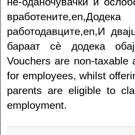
не-оданочувачки и ослоб
вработените,en,Доде
работодавците,en,И два
бараат сè додека обај
Vouchers are non-taxable 
for employees, whilst offer
parents are eligible to c
employment.