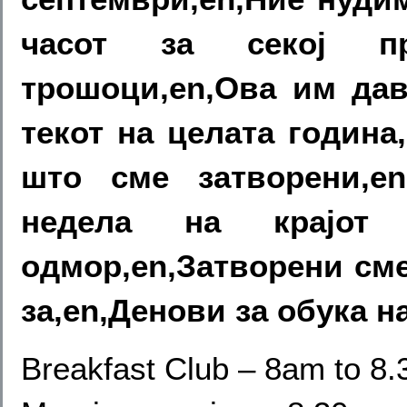
часот за секој пра
трошоци,en,Ова им дав
текот на целата година
што сме затворени,e
недела на крајот
одмор,en,Затворени сме
за,en,Денови за обука н
Breakfast Club – 8am to 8