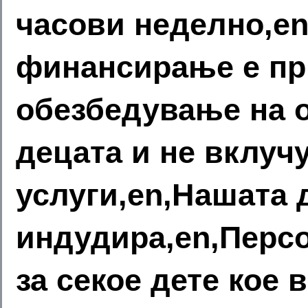
часови неделно,e
финансирање е пр
обезбедување на о
децата и не вклуч
услуги,en,Нашата
индудира,en,Перс
за секое дете кое 