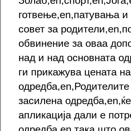
Золаб,en,спорт,en,Јога
готвење,en,патувања и
совет за родители,en,
обвинение за оваа доп
над и над основната од
ги прикажува цената н
одредба,en,Родителите 
засилена одредба,en,ќ
апликација дали е пот
одредба,en,така што ов