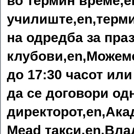
во термин време,
училиште,en,терм
на одредба за пра
клубови,en,Можем
до 17:30 часот или
да се договори од
директорот,en,Ака
Mead такси,en,Вла