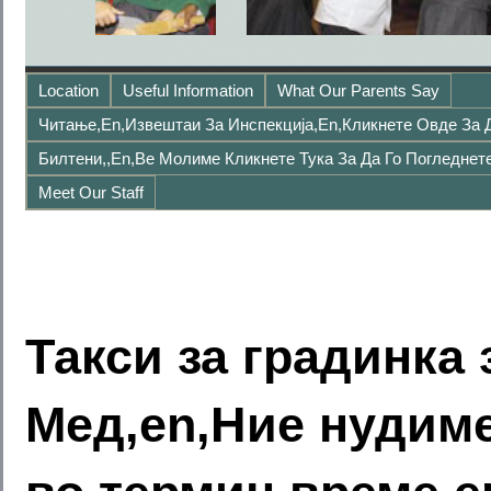
Location
Useful Information
What Our Parents Say
Читање,en,Извештаи За Инспекција,en,Кликнете Овде За 
Билтени,,en,Ве Молиме Кликнете Тука За Да Го Погледнете
Meet Our Staff
Такси за градинка
Мед,en,Ние нудиме