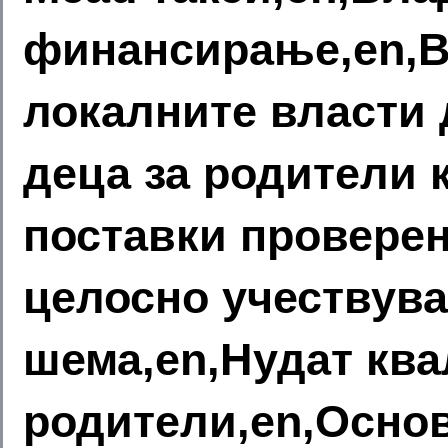
финансирање,en,В
локалните власти 
деца за родители 
поставки провере
целосно учествува
шема,en,Нудат кв
родители,en,Основ