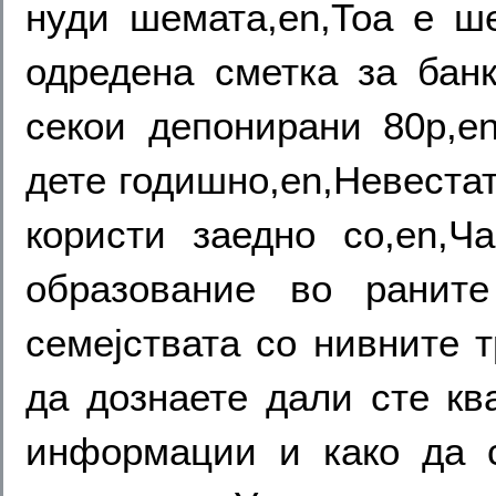
нуди шемата,en,Тоа е ш
одредена сметка за бан
секои депонирани 80p,e
дете годишно,en,Невестат
користи заедно со,en,Ч
образование во ранит
семејствата со нивните 
да дознаете дали сте к
информации и како да с