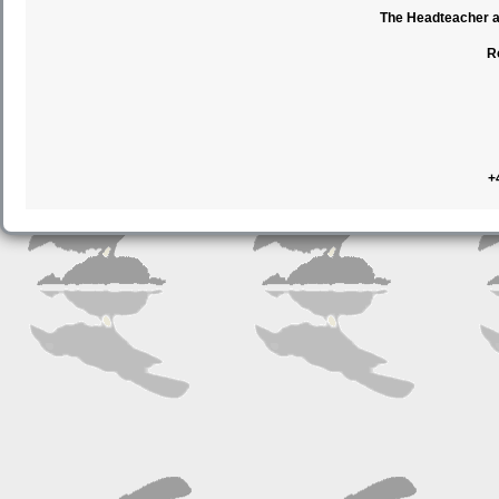
The Headteacher an
R
+