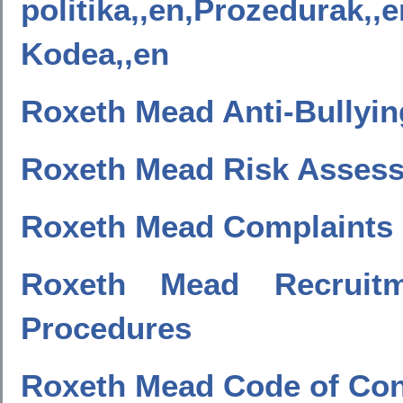
politika,,en,Prozedur
Kodea,,en
Roxeth Mead Anti-Bullyin
Roxeth Mead Risk Assess
Roxeth Mead Complaints 
Roxeth Mead Recruit
Procedures
Roxeth Mead Code of Co