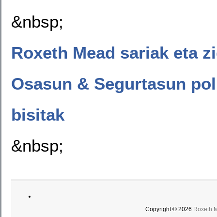
&nbsp;
Roxeth Mead sariak eta zi
Osasun & Segurtasun poli
bisitak
&nbsp;
Copyright © 2026
Roxeth 