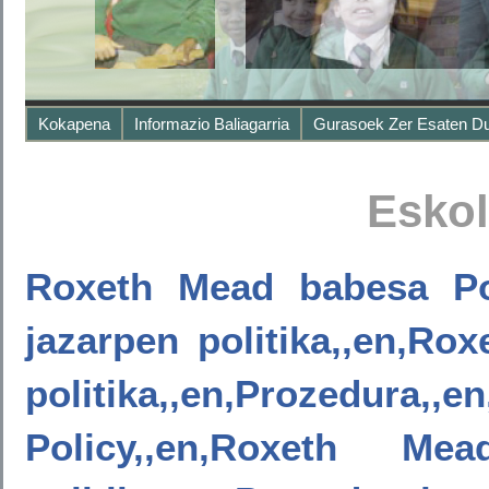
Kokapena
Informazio Baliagarria
Gurasoek Zer Esaten D
Eskol
Roxeth Mead babesa Pol
jazarpen politika,,en,Ro
politika,,en,Prozed
Policy,,en,Roxeth Mead