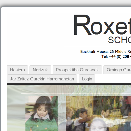
Hasiera
Nortzuk
Prospektiba Gurasoek
Oraingo Gu
Jar Zaitez Gurekin Harremanetan
Login