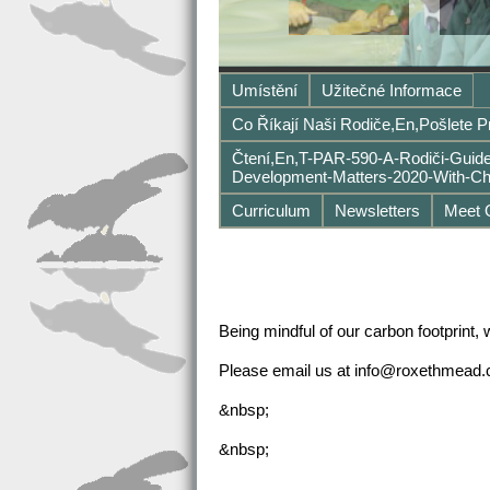
Umístění
Užitečné Informace
Co Říkají Naši Rodiče,en,Pošlete 
Čtení,en,T-PAR-590-A-Rodiči-Guid
Development-Matters-2020-With-Ch
Curriculum
Newsletters
Meet O
Being mindful of our carbon footprint,
Please email us at info@roxethmead.co
&nbsp;
&nbsp;