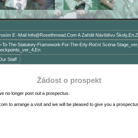
Prosím E -mail Info@roxethmead.com A Zařídit Návštěvu Školy,en,
e-To-The-Statutory-Framework-For-The-Erly-Roční Scéna-Stage_v
eckpoints_ver_4,en
ur Staff
Žádost o prospekt
 we no longer post out a prospectus.
m to arrange a visit and we will be pleased to give you a prospectu