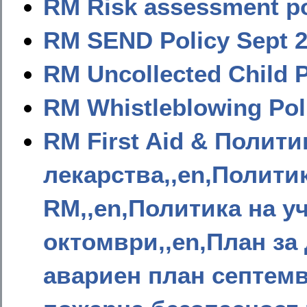
RM Risk assessment po
RM SEND Policy Sept 
RM Uncollected Child P
RM Whistleblowing Pol
RM First Aid & Полит
лекарства,,en,Полити
RM,,en,Политика на у
октомври,,en,План за
авариен план септемв