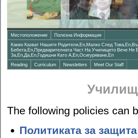
Местоположение
Полезна Информация
Какво Казват Нашите Родители,en,Малко След Това,en,Въ
Бебета,en,Предварителната Част На Училището Вече Не 
За,en,да,en,годишни Като A,en,осигуряване,en
Reading
Curriculum
Newsletters
Meet Our Staff
Училищ
The following policies can
Политиката за защита