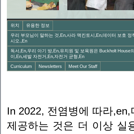
위치
유용한 정보
우리 부모님이 말하는 것,en,사라 맥킨토시,en,데이터 보호 
시오.,en
독서,en,우리 아기 방,en,유치원 및 보육원은 Buckholt Hous
이,en,세발 자전거,en,자전거 균형,en
Curriculum
Newsletters
Meet Our Staff
In 2022, 전염병에 따라,
제공하는 것은 더 이상 실