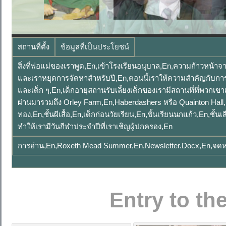
สถานที่ตั้ง
ข้อมูลที่เป็นประโยชน์
สิ่งที่พ่อแม่ของเราพูด,en,เข้าโรงเรียนอนุบาล,en,ความก้าวหน
และเราหยุดการจัดหาสำหรับปี,en,ตอนนี้เราให้ความสำคัญกับการดู
และเด็ก ๆ,en,เด็กอายุสถานรับเลี้ยงเด็กของเรามีสถานที่ที่พวกเขาเ
ผ่านมารวมถึง Orley Farm,en,Haberdashers หรือ Quainton Hall,en
ทอง,en,ชั้นผีเสื้อ,en,เด็กก่อนวัยเรียน,en,ชั้นเรียนนกแก้ว,en,ชั
ทำให้เรามีวันกีฬาประจำปีที่เราเชิญผู้ปกครอง,en
การอ่าน,en,Roxeth Mead Summer,en,Newsletter.docx,en,จดห
Entry to th