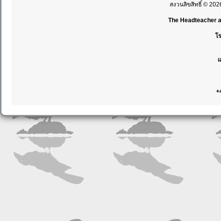
สงวนลิขสิทธิ์ © 20
The Headteacher an
โร
แ
+