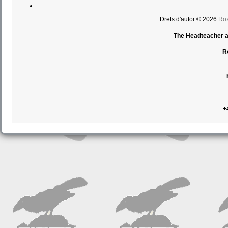
Drets d'autor © 2026
Rox
The Headteacher an
R
+