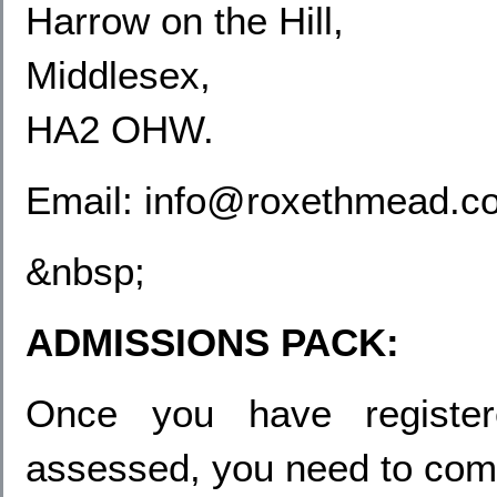
Harrow on the Hill,
Middlesex,
HA2 OHW.
Email: info@roxethmead.c
&nbsp;
ADMISSIONS PACK:
Once you have registe
assessed, you need to com