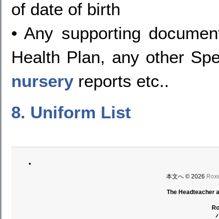
of date of birth
• Any supporting document
Health Plan, any other Spe
nursery
reports etc..
8. Uniform List
本文へ © 2026
Ro
The Headteacher an
R