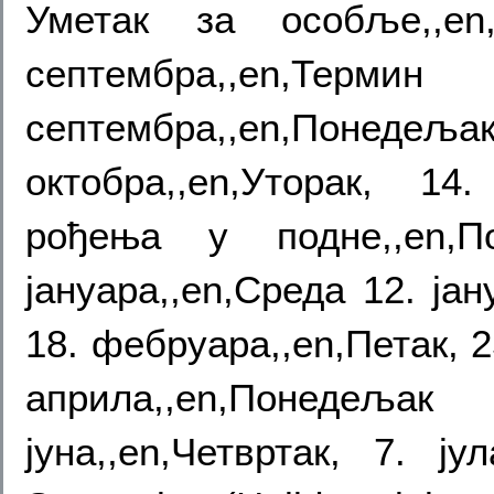
Уметак за особље,,en,
септембра,,en,Терм
септембра,,en,Понедељ
октобра,,en,Уторак, 1
рођења у подне,,en,По
јануара,,en,Среда 12. ја
18. фебруара,,en,Петак, 2
априла,,en,Понедељ
јуна,,en,Четвртак, 7. 