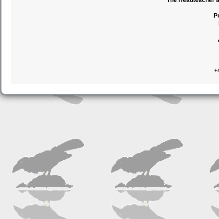
The Headteacher an
Р
+