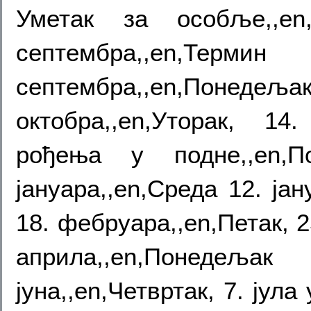
Уметак за особље,,en,
септембра,,en,Терм
септембра,,en,Понедељ
октобра,,en,Уторак, 1
рођења у подне,,en,По
јануара,,en,Среда 12. ја
18. фебруара,,en,Петак, 2
априла,,en,Понедељ
јуна,,en,Четвртак, 7. јула