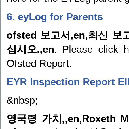
6. eyLog for Parents
ofsted 보고서,en,최신
십시오.,en
. Please click 
Ofsted Report.
EYR Inspection Report EI
&nbsp;
영국령 가치,,en,Roxeth 