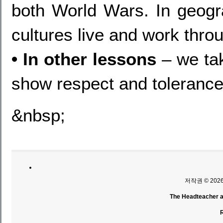
both World Wars. In geogra
cultures live and work thro
• In other lessons
– we tak
show respect and tolerance
&nbsp;
저작권 © 202
The Headteacher an