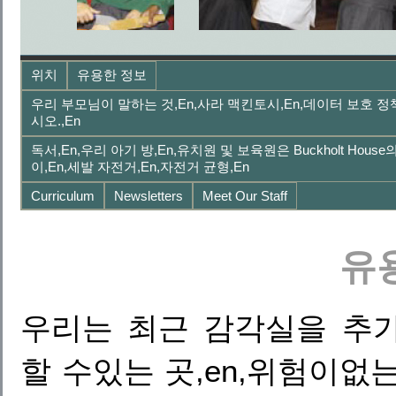
위치
유용한 정보
우리 부모님이 말하는 것,en,사라 맥킨토시,en,데이터 보호 
시오.,en
독서,en,우리 아기 방,en,유치원 및 보육원은 Buckholt Hous
이,en,세발 자전거,en,자전거 균형,en
Curriculum
Newsletters
Meet Our Staff
유
우리는 최근 감각실을 추가
할 수있는 곳,en,위험이없는 