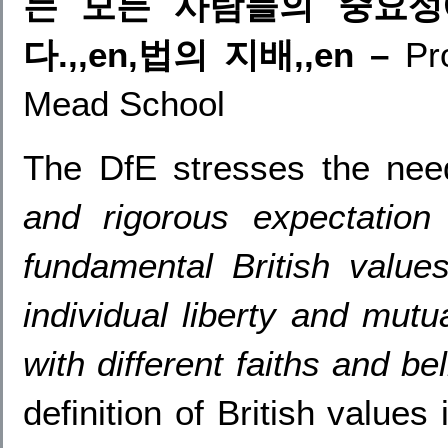
는 모든 사람들의 중요성
다.,,en,법의 지배,,en –
Pr
Mead School
The DfE stresses the ne
and rigorous expectation
fundamental British value
individual liberty and mutu
with different faiths and be
definition of British value