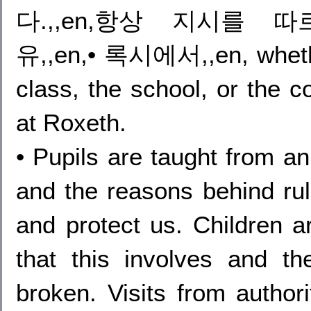
다.,,en,항상 지시를 따르
유,,en,• 록시에서,,en, whethe
class, the school, or the c
at Roxeth.
• Pupils are taught from an
and the reasons behind rul
and protect us. Children ar
that this involves and 
broken. Visits from author