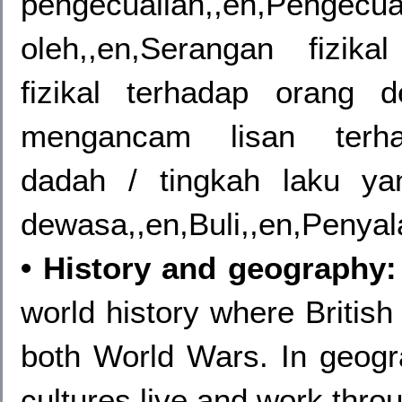
pengecualian,,en,Peng
oleh,,en,Serangan fizika
fizikal terhadap orang d
mengancam lisan terhad
dadah / tingkah laku y
dewasa,,en,Buli,,en,Penyal
• History and geography:
world history where Britis
both World Wars. In geogra
cultures live and work thro