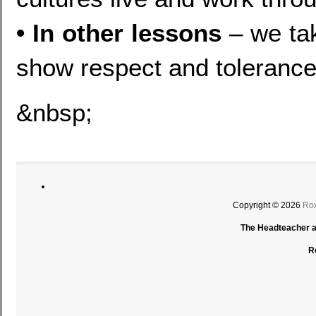
• In other lessons
– we tak
show respect and tolerance
&nbsp;
Copyright © 2026
Rox
The Headteacher an
R